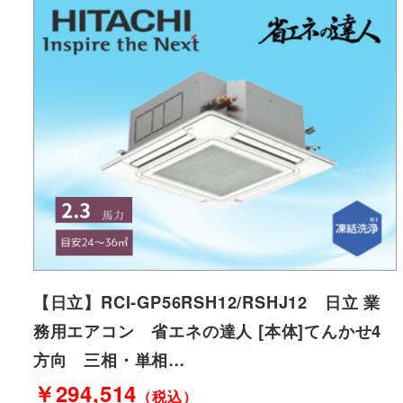
【日立】RCI-GP56RSH12/RSHJ12 日立 業
務用エアコン 省エネの達人 [本体]てんかせ4
方向 三相・単相…
￥294,514
（税込）