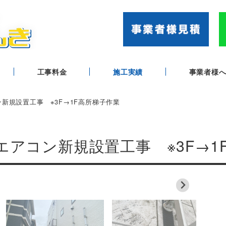
工事料金
施工実績
事業者様
ン新規設置工事 ※3F→1F高所梯子作業
ムエアコン新規設置工事 ※3F→1