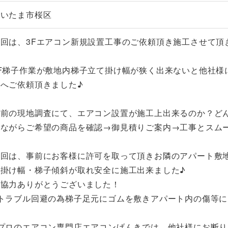
さいたま市桜区
今回は、3Fエアコン新規設置工事のご依頼頂き施工させて頂
3F梯子作業が敷地内梯子立て掛け幅が狭く出来ないと他社様
社へご依頼頂きました♪
事前の現地調査にて、エアコン設置が施工上出来るのか？ど
きながらご希望の商品を確認→御見積りご案内→工事とスム
今回は、事前にお客様に許可を取って頂きお隣のアパート敷
て掛け幅・梯子傾斜が取れ安全に施工出来ました♪
ご協力ありがとうございました！
※トラブル回避の為梯子足元にゴムを敷きアパート内の傷等に
※プロのエアコン専門店エアコンげんきでは、他社様にお断