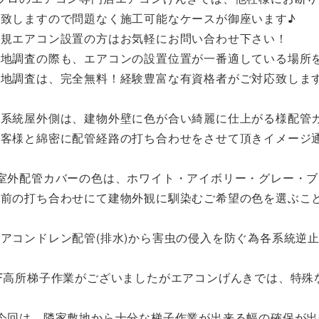
工致しますので問題なく施工可能なケースが御座います♪
新規エアコン設置の方はお気軽にお問い合わせ下さい！
現地調査の際も、エアコンの設置位置が一番適している場所
現地調査は、完全無料！経験豊富な有資格者がご対応致しま
各系統屋外側は、建物外壁に色が合い綺麗に仕上がる様配管
お客様と綿密に配管経路の打ち合わせをさせて頂きイメージ
※室外配管カバーの色は、ホワイト・アイボリー・グレー・ブ
事前の打ち合わせにて建物外観に馴染むご希望の色を選ぶこ
エアコンドレン配管(排水)から害虫の侵入を防ぐ為各系統逆
3F高所梯子作業がございましたがエアコンげんきでは、特殊
※今回は、隣家敷地から十分な梯子作業が出来る幅の確保が出