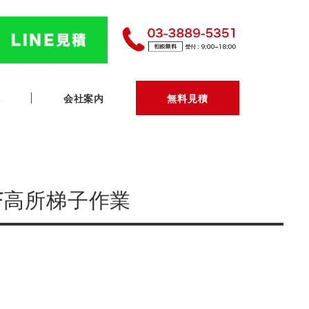
へ
会社案内
無料見積
F高所梯子作業