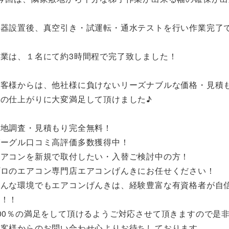
機器設置後、真空引き・試運転・通水テストを行い作業完了
作業は、１名にて約3時間程で完了致しました！
お客様からは、他社様に負けないリーズナブルな価格・見積
事の仕上がりに大変満足して頂けました♪
現地調査・見積もり完全無料！
グーグル口コミ高評価多数獲得中！
エアコンを新規で取付したい・入替ご検討中の方！
プロのエアコン専門店エアコンげんきにお任せください！
どんな環境でもエアコンげんきは、経験豊富な有資格者が自
す！！
100％の満足をして頂けるようご対応させて頂きますので是
お客様からのお問い合わせ心よりお待ちしております。