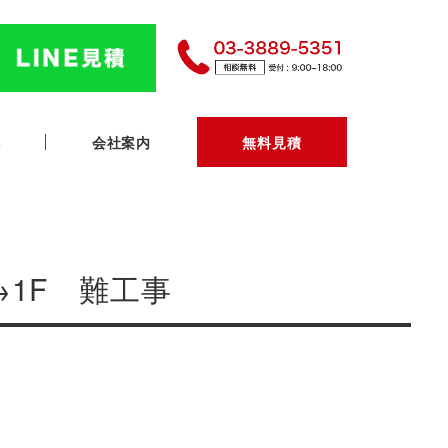
へ
会社案内
無料見積
→1F 難工事