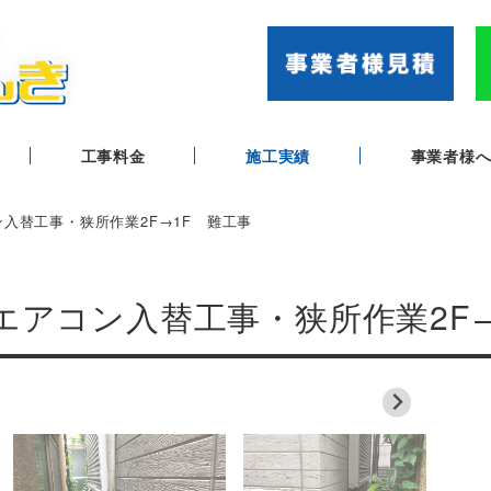
工事料金
施工実績
事業者様
ン入替工事・狭所作業2F→1F 難工事
ムエアコン入替工事・狭所作業2F