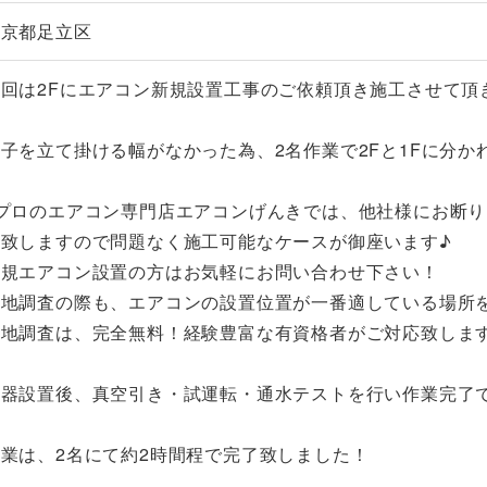
東京都足立区
今回は2Fにエアコン新規設置工事のご依頼頂き施工させて頂
子を立て掛ける幅がなかった為、2名作業で2Fと1Fに分
※プロのエアコン専門店エアコンげんきでは、他社様にお断
工致しますので問題なく施工可能なケースが御座います♪
新規エアコン設置の方はお気軽にお問い合わせ下さい！
現地調査の際も、エアコンの設置位置が一番適している場所
現地調査は、完全無料！経験豊富な有資格者がご対応致しま
機器設置後、真空引き・試運転・通水テストを行い作業完了
業は、2名にて約2時間程で完了致しました！