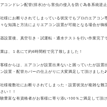
エアコンドレン配管(排水)から害虫の侵入を防ぐ為各系統逆
他社様にお断りされてしまっている状況でもプロのエアコン
様々な知識と方法によりエアコン設置が可能となる場合が御
機器設置後、真空引き・試運転・通水テストを行い作業完了
作業は、１名にて約6時間程で完了致しました！
お客様からは、エアコンが設置出来ないと困っていたが設置
コン設置・配管カバーの仕上がりに大変満足して頂けました
他社様複数社にお断りされてしまった・設置状況が複雑な難
下さい！！
経験豊富な有資格者がお客様に寄り添い100％ご満足して頂