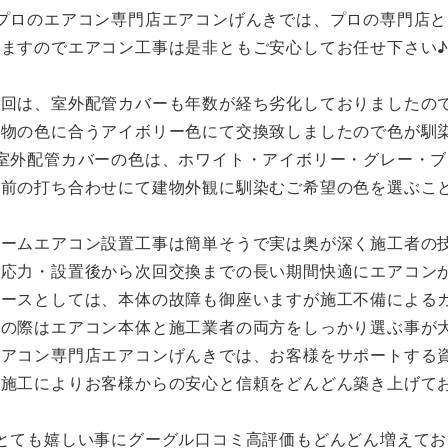
※プロのエアコン専門店エアコンげんきでは、プロの専門店
りますのでエアコン工事は是非ともご安心してお任せ下さい
今回は、室外配管カバーも年数が経ち劣化しておりましたの
建物の色に合うアイボリー色にて交換致しましたので色が馴
※室外配管カバーの色は、ホワイト・アイボリー・グレー・ブ
事前の打ち合わせにて建物外観に馴染むご希望の色を選ぶこ
ルームエアコン設置工事は簡単そうで実は奥が深く施工者の
対応力・設置後から次回交換までの長い期間快適にエアコン
ケースとしては、本体の故障も御座いますが施工不備による
入の際はエアコン本体と施工業者の両方をしっかり選ぶ事が
エアコン専門店エアコンげんきでは、お客様をサポートする
る施工によりお客様からの安心と信頼をどんどん築き上げて
※とても嬉しい事にグーグル口コミ高評価もどんどん増えてお