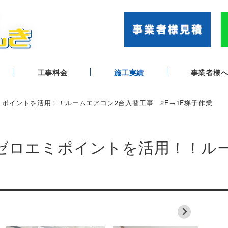
工事料金
施工実績
事業者様
ミポイントを活用！！ルームエアコン2台入替工事 2F→1F梯子作業
東京ゼロエミポイントを活用！！