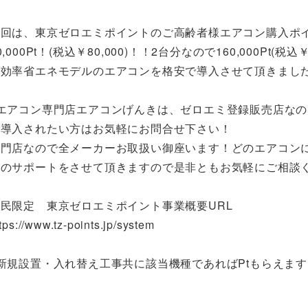
今回は、東京ゼロエミポイントのご高齢者様エアコン購入ポ
0,000Pt！(税込￥80,000)！！2台分なので160,000P
高効率省エネモデルのエアコンを格安で導入させて頂きまし
※エアコン専門店エアコンげんきは、ゼロエミ登録販売店な
で導入されたい方はお気軽にお問合せ下さい！
専門店なので全メーカーお取扱い御座います！どのエアコン
びのサポートをさせて頂きますので是非ともお気軽にご相談
民限定 東京ゼロエミポイント事業概要URL
tps://www.tz-points.jp/system
新規設置・入れ替え工事共に該当機種であればPtもらえます