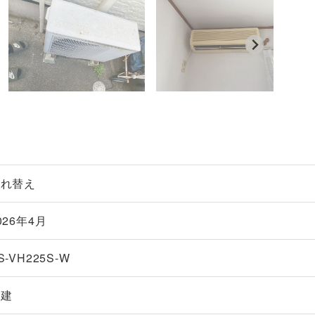
入れ替え
026年4月
S-VH225S-W
戸建