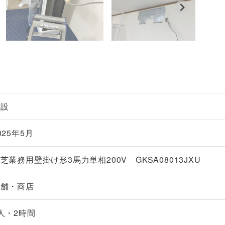
新設
025年5月
芝業務用壁掛け形3馬力単相200V GKSA08013JXU
店舗・商店
人・2時間