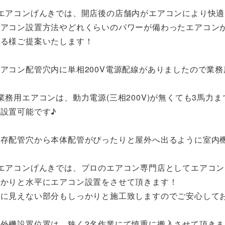
※エアコンげんきでは、開店後の店舗内がエアコンにより快
エアコン設置方法やどれくらいのパワーが備わったエアコン
ける様ご提案いたします！
アコン配管穴内に単相200V電源配線がありましたので業務
業務用エアコンは、動力電源(三相200V)が無くても3馬力ま
設置可能です♪
既存配管穴から本体配管がぴったりと屋外へ出るように室内
※エアコンげんきでは、プロのエアコン専門店としてエアコ
っかりと水平にエアコン設置をさせて頂きます！
目に見えない部分もしっかりと施工致しますのでご安心して
室外機設置位置は、狭く2名作業にて慎重に搬入させて頂きま