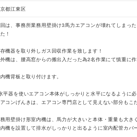
東京都江東区
今回は、事務所業務用壁掛け3馬力エアコンが壊れてしまっ
した！
既存機器を取り外しガス回収作業を致します！
室外機は、腰高窓からの搬出入だった為2名作業にて慎重に
室内機背板と取り付けます。
※水平器を使いエアコン本体がしっかりと水平になるように
エアコンげんきは、エアコン専門店として見えない部分もこ
業務用壁掛け形室内機は、馬力が大きいと本体・重量も大き
室内機を設置して排水がしっかりと出るように室内配管カバ