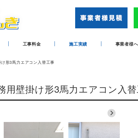
工事料金
施工実績
事業者様
掛け形3馬力エアコン入替工事
業務用壁掛け形3馬力エアコン入