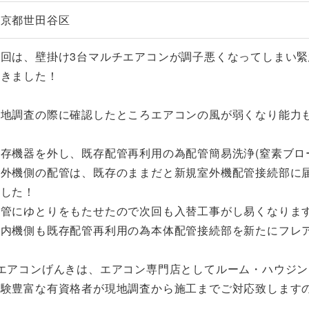
東京都世田谷区
今回は、壁掛け3台マルチエアコンが調子悪くなってしまい
頂きました！
現地調査の際に確認したところエアコンの風が弱くなり能力
既存機器を外し、既存配管再利用の為配管簡易洗浄(窒素ブロ
室外機側の配管は、既存のままだと新規室外機配管接続部に
ました！
配管にゆとりをもたせたので次回も入替工事がし易くなりま
室内機側も既存配管再利用の為本体配管接続部を新たにフレ
※エアコンげんきは、エアコン専門店としてルーム・ハウジ
経験豊富な有資格者が現地調査から施工までご対応致します