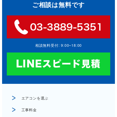
ご相談は無料です
相談無料受付: 9:00~18:00
エアコンを選ぶ
工事料金