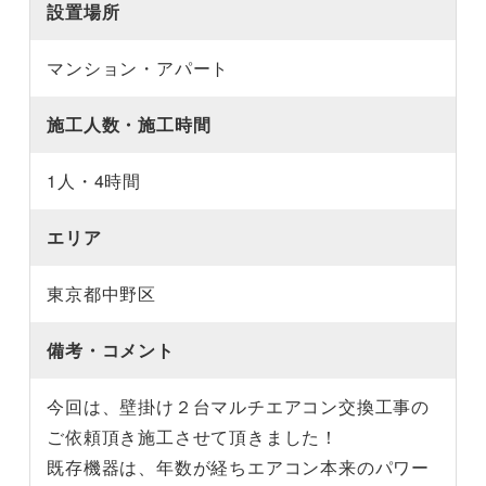
設置場所
マンション・アパート
施工人数・施工時間
1人・4時間
エリア
東京都中野区
備考・コメント
今回は、壁掛け２台マルチエアコン交換工事の
ご依頼頂き施工させて頂きました！
既存機器は、年数が経ちエアコン本来のパワー