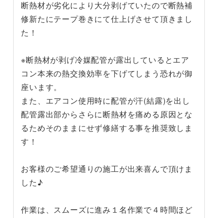
断熱材が劣化により大分剥げていたので断熱補
修新たにテープ巻きにて仕上げさせて頂きまし
た！
※断熱材が剥げ冷媒配管が露出しているとエア
コン本来の熱交換効率を下げてしまう恐れが御
座います。
また、エアコン使用時に配管が汗(結露)を出し
配管露出部からさらに断熱材を痛める原因とな
るためそのままにせず修繕する事を推奨致しま
す！
お客様のご希望通りの施工が出来喜んで頂けま
した♪
作業は、スムーズに進み１名作業で４時間ほど