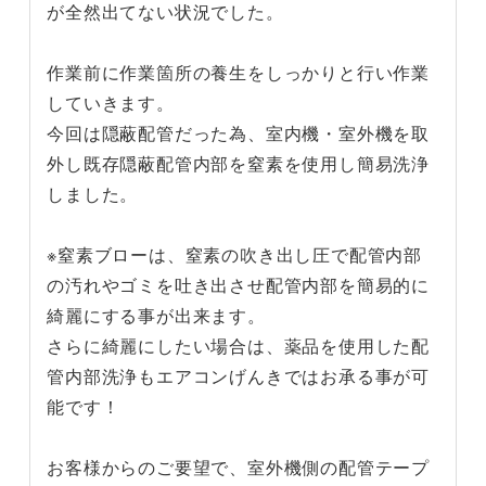
が全然出てない状況でした。
作業前に作業箇所の養生をしっかりと行い作業
していきます。
今回は隠蔽配管だった為、室内機・室外機を取
外し既存隠蔽配管内部を窒素を使用し簡易洗浄
しました。
※窒素ブローは、窒素の吹き出し圧で配管内部
の汚れやゴミを吐き出させ配管内部を簡易的に
綺麗にする事が出来ます。
さらに綺麗にしたい場合は、薬品を使用した配
管内部洗浄もエアコンげんきではお承る事が可
能です！
お客様からのご要望で、室外機側の配管テープ