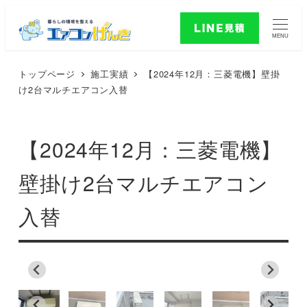
MENU
トップページ
施工実績
【2024年12月：三菱電機】壁掛
け2台マルチエアコン入替
【2024年12月：三菱電機】
壁掛け2台マルチエアコン
入替
…