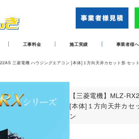
工事料金
施工実績
事業者様
2822AS 三菱電機 ハウジングエアコン [本体]１方向天井カセット形 セッ
【三菱電機】MLZ-RX
[本体]１方向天井カセ
ン