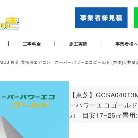
工事料金
施工実績
事業者様
B/JMUB 東芝 業務用エアコン スーパーパワーエコゴールド [本体]天井吊形
【東芝】GCSA0401
ーパワーエコゴールド [
力 目安17~26㎡畳