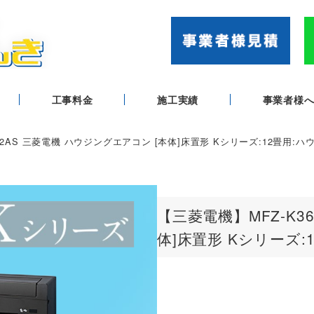
工事料金
施工実績
事業者様
22AS 三菱電機 ハウジングエアコン [本体]床置形 Kシリーズ:12畳用:
【三菱電機】MFZ-K3
体]床置形 Kシリーズ