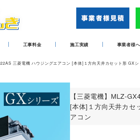
工事料金
施工実績
事業者様
4022AS 三菱電機 ハウジングエアコン [本体]１方向天井カセット形 GX
【三菱電機】MLZ-GX
[本体]１方向天井カセ
アコン