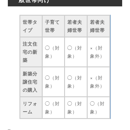
世帯タ
子育て
若者夫
若者夫
イプ
世帯
婦世帯
婦世帯
注文住
◯（対
◯（対
×（対
宅の新
象）
象）
象外）
築
新築分
◯（対
◯（対
×（対
譲住宅
象）
象）
象外）
の購入
リフォ
◯（対
◯（対
◯（対
ーム
象）
象）
象）