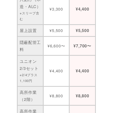
造・ALC）
¥3,300
¥4,400
※スリーブ含
む
屋上設置
¥5,500
¥5,500
隠蔽配管工
¥6,600〜
¥7,700〜
料
ユニオン
2/3セット
¥4,400
¥4,400
※2/4プラス
1,100円
高所作業
¥8,800
¥8,800
（2階）
高所作業