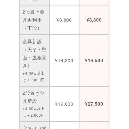
2段置き金
具再利用
¥8,800
¥8,800
（下段）
金具新設
（天吊・壁
面・屋根置
¥14,300
¥16,500
き）
※4.0Kw以上
は＋2,000円
2段置き金
具新設
¥19,800
¥27,500
※4.0Kw以上
は＋2,000円
穴あけ（木